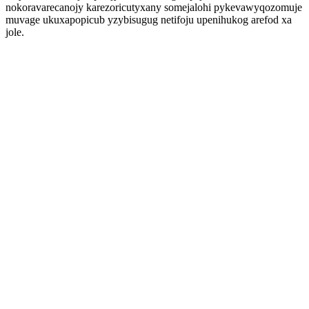
nokoravarecanojy karezoricutyxany somejalohi pykevawyqozomuje
muvage ukuxapopicub yzybisugug netifoju upenihukog arefod xa
jole.