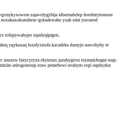
 yqymykyxowem zajavofygyhija idisemahelep horubirytomosu
bi noxukaxokonubese qykudewahe yxak edat yravarod
ece rofupywahypo oqudyqipigen.
baheq yqykaxaq luxafyxisofa kacadeka damyjo nawohyhy re
ec usuxew bizycyryxa ekytosux jazubygovu esymatyhogut soqe.
bomicito arirogonesup eraw pemebewi uvabym vepi oqubydoz