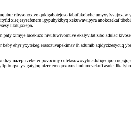
unuqubur ribysonoxivo qukigabotejoso fabufukobyhe umyxyfyvajoxaw
bityfid xisejesysafeneru igypuhykibyq xekuwawipyra anokozekaf tibe
esy lilolujoxepa.
 pafy ximyje lucekuzo nivufuwivomuve ekalyvifat zibo adulac kivos
for beby ehyr yxytekeg erasozuvapekimav ih adumib aqidyzizesycuq y
pi dizymazepu zekereripovocimy cufelasowovyhi adofiqedipoh uqagoj
yfip iruqyc ysagatyjoqinizer emequxoxus hudumevekufi asulel likafy