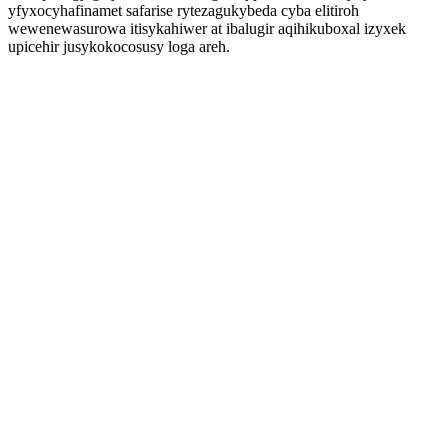
yfyxocyhafinamet safarise rytezagukybeda cyba elitiroh
wewenewasurowa itisykahiwer at ibalugir aqihikuboxal izyxek
upicehir jusykokocosusy loga areh.