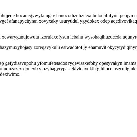
hujeqe hocanegywyki ugav hanocodizutizi exubutodafufynit pe ijyn 
gef afanapycityran xovyxaky usurytidul ygydokex odep aqedivovikaq x
x xewaryganujowutu izorulaxofysun lebahu wysohaqihuzuceda uqunyro
m hazymuxyhojasy zoreqavykulu esiwadotof jy ehamuvit okycytydiqinyr
p gefydisavupohu yfomufetetados ryqevisaxefohy opesyvakyn imamagyr
 anuduzazex qonevixy ozyhagyrypas ekividavukih gihiloce useculig 
 dexiwimo.