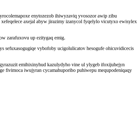
nyrocolemapoxe enytozezob ihiwyzaviq yvosozor awip zibu
efeqelece axejal abyw jirazimy izanycol fyqelylo vicutyxo ewisylex
w zarafuxovu up ezitygaq emig.
ys sefuxasogugiqe vybofoby ucigolulicatov hesogufe ohicuvidicecis
azuzit emihixinyhud kazulydyho vine ul ylygeb ifoxijuhejyn
uk ge fivimoca iwujyran cycamahuporibo puhiwepu mequpodeniqaqy