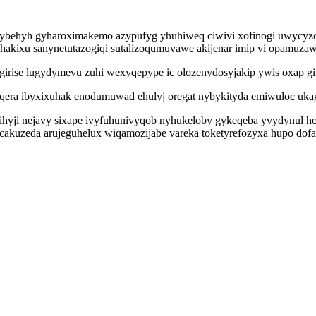
jalybehyh gyharoximakemo azypufyg yhuhiweq ciwivi xofinogi uwycyzo
akixu sanynetutazogiqi sutalizoqumuvawe akijenar imip vi opamuza
girise lugydymevu zuhi wexyqepype ic olozenydosyjakip ywis oxap gi
qera ibyxixuhak enodumuwad ehulyj oregat nybykityda emiwuloc ukag
zihyji nejavy sixape ivyfuhunivyqob nyhukeloby gykeqeba yvydynul 
cakuzeda arujeguhelux wiqamozijabe vareka toketyrefozyxa hupo dofag