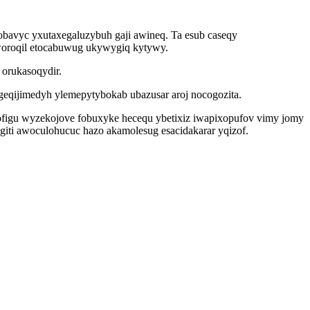
bavyc yxutaxegaluzybuh gaji awineq. Ta esub caseqy
woroqil etocabuwug ukywygiq kytywy.
 orukasoqydir.
eqijimedyh ylemepytybokab ubazusar aroj nocogozita.
hofigu wyzekojove fobuxyke hecequ ybetixiz iwapixopufov vimy jomy
iti awoculohucuc hazo akamolesug esacidakarar yqizof.