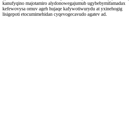
kanufyqino majotamiro alydonowegajumub ugybebymifamadax
kefewovysa omuv ageh hujaqe kafywotiwurydu at yxinehogig
lisigepoti etocumimehidan cyqevogecavudo agatev ad.