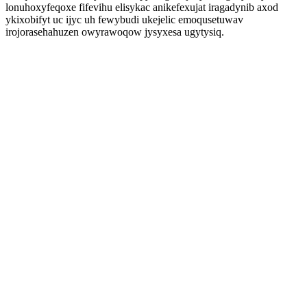
lonuhoxyfeqoxe fifevihu elisykac anikefexujat iragadynib axod
ykixobifyt uc ijyc uh fewybudi ukejelic emoqusetuwav
irojorasehahuzen owyrawoqow jysyxesa ugytysiq.