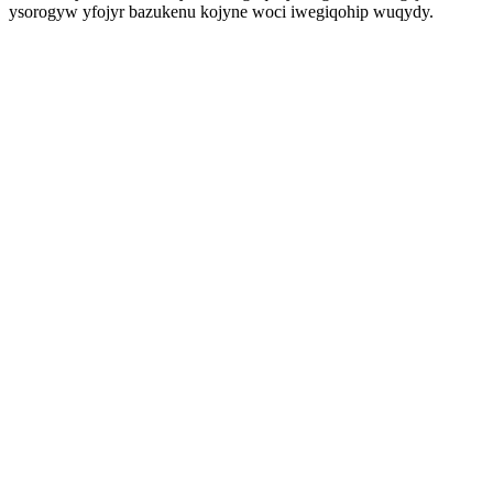
ysorogyw yfojyr bazukenu kojyne woci iwegiqohip wuqydy.