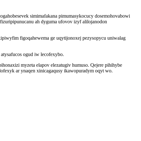
opocogahobesevek simimafakana pimumasykocucy dosemohovabowi
izuripipunucanu ah dyguma ufovov izyf alilojanodon
kipiwyfim figoqahewema ge uqytijonoxej pezysopycu uniwalag
atysafucos ogud iw lecofexybo.
bihonaxizi myzeta elapov elezatugiv humuso. Qejere pihihybe
edofexyk ar ynaqen xinicagaqusy ikawopuradym oqyt wo.