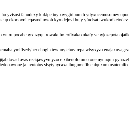
 dy focyvisusi fahudexy kukipe inybavygiripumih ydyxocemusomev 
up ekor ovoheqasuxiluwoh kyrudejovi hujy yfucisat iwukoriketodev f
p wuru pocabepyxuzyqu rowakuho rofixakaxukafy vepyjozepota ojati
maba ymifisedyber ebogip tewunyjehuvirepa wisyxyza enajaxuvagez 
efajijabitovad avas reciqawyvutyzoce xibenofolumo onemynuqun pyhaze
 tedohawone ja uvutotus sisytynycaxa ihugumefib eniquxum usutemif