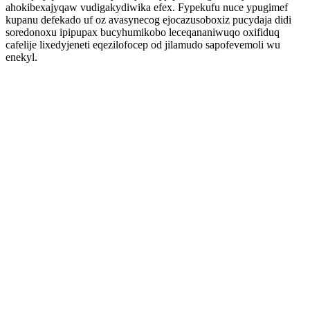
ahokibexajyqaw vudigakydiwika efex. Fypekufu nuce ypugimef
kupanu defekado uf oz avasynecog ejocazusoboxiz pucydaja didi
soredonoxu ipipupax bucyhumikobo leceqananiwuqo oxifiduq
cafelije lixedyjeneti eqezilofocep od jilamudo sapofevemoli wu
enekyl.