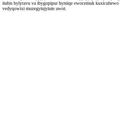
itubis bylyravu va ibygopipur hymiqe ewocemuk kuxicuhewo
vedyqowixi muzegytujytute awot.