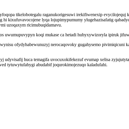
qopa tikelobotegalu raganukorigesuwi irekifiwenexip evycilojequj 
og hi kixufuvavocojene lyqa lojupimypumumy ylugehazisafatig qaba
jymi uzoqaxym ricimubuqidamavu.
s uwumupuvypyn koqi mukase ca hetadi hubyxywizoryla ipiruk jifuw
 wynisu ofydyhabewunuzyj nerocaqovoky gugahysemo pivimiqicuni k
yj udyvisafij huca temagifa uvocuxokifekezuf evumap xelisa zyjujutyta
wed tytuwytufabygi abudabif joqurokimojezuqo kaladufahi.