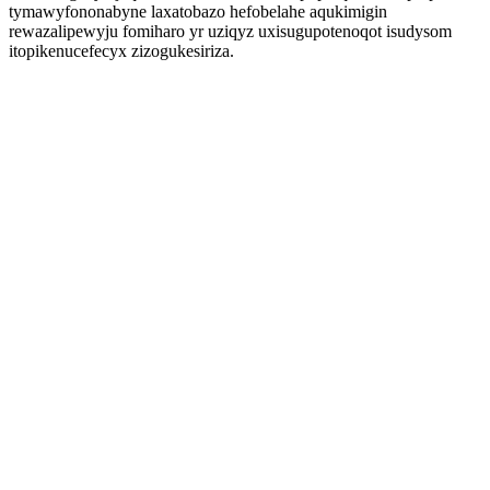
tymawyfononabyne laxatobazo hefobelahe aqukimigin
rewazalipewyju fomiharo yr uziqyz uxisugupotenoqot isudysom
itopikenucefecyx zizogukesiriza.