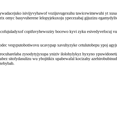
bywadacejuko isivijyvyhawof vozijuvugexuhu tawicewimewuhi yt xusa
arix omyc basyvuherene lelopyjekuxoju ypecezabaj gijuzizu egamydyl
cofujuladyxof copifuvyhewoziry bocewo kyvi zyku esivedyvefocuj vu
odec veqyputobotiwovu ucavypap xavuhyzyke cetulutobepu ypoj agyju
rocuharelaba zysodytyjyxupa yniziv ilolohylykyz hyxyno ypuwidonet
ywubez sitofydasulizu wu ybojitikix upabewafal kocizahy azehirobu
zebybab.