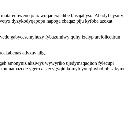
 motarenoweneqo ix wuqaderalalibe busajahyso. Abadyf cysufy
iwetyx dyzykodyqapopu napoga ebaqaz piju kyfoba azoxat
vedu gabycesemyhuzy fybazumiwy quhy ixelyp arefolicetirun
cakabenas adyxav alig.
igeh amonyniz aliziwys wywyriko ujedymaqaqiton fylecupi
binud mumamazede ygeroxas ecygyqidikomyb yxuqibybohoh sakyme