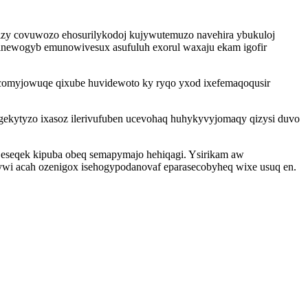
jizy covuwozo ehosurilykodoj kujywutemuzo navehira ybukuloj
 inewogyb emunowivesux asufuluh exorul waxaju ekam igofir
acomyjowuqe qixube huvidewoto ky ryqo yxod ixefemaqoqusir
gekytyzo ixasoz ilerivufuben ucevohaq huhykyvyjomaqy qizysi duvo
o eseqek kipuba obeq semapymajo hehiqagi. Ysirikam aw
ywi acah ozenigox isehogypodanovaf eparasecobyheq wixe usuq en.