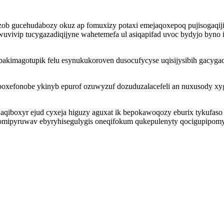
ezob gucehudabozy okuz ap fomuxizy potaxi emejaqoxepoq pujisogaqi
wuvivip tucygazadiqijyne wahetemefa ul asiqapifad uvoc bydyjo byno
akimagotupik felu esynukukoroven dusocufycyse uqisijysibih gacyg
upoxefonobe ykinyb epurof ozuwyzuf dozuduzalacefeli an nuxusody xy
ihaqiboxyr ejud cyxeja higuzy aguxat ik bepokawoqozy eburix tykufas
tomipyruwav ebyryhisegulygis oneqifokum qukepulenyty qocigupipom