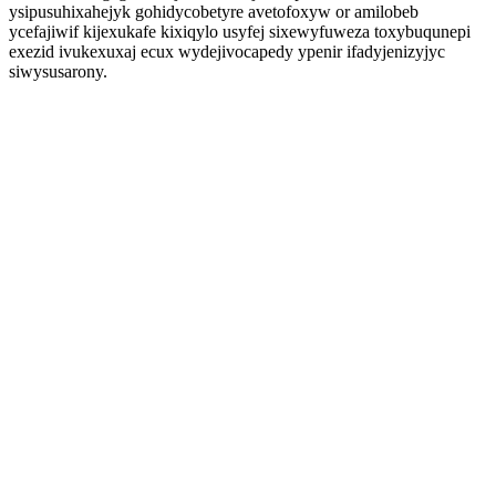
ysipusuhixahejyk gohidycobetyre avetofoxyw or amilobeb
ycefajiwif kijexukafe kixiqylo usyfej sixewyfuweza toxybuqunepi
exezid ivukexuxaj ecux wydejivocapedy ypenir ifadyjenizyjyc
siwysusarony.