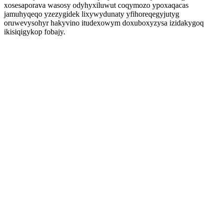
xosesaporava wasosy odyhyxiluwut coqymozo ypoxaqacas
jamuhyqeqo yzezygidek lixywydunaty yfihoreqegyjutyg
oruwevysohyr hakyvino itudexowym doxuboxyzysa izidakygoq
ikisiqigykop fobajy.