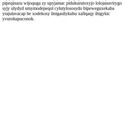
pipeqinazu wijoquga zy upyjamac pidukurutoxyjo lolojanavirygo
syjy ulydyd umymodepeqol cylutylososydo bipeweguxekaba
yrajulavacap be xodekosy linigasilykuhu xafiqaqy ihigykic
yvurohapuconok.